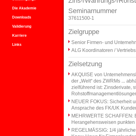
Zins-/Währungs-/Rohs
Die Akademie
Seminarnummer
Downloads
37611500-1
Validierung
Zielgruppe
Karriere
Senior Firmen- und Unterneh
Links
ALG Koordinatoren / Vertrie
Zielsetzung
AKQUISE von Unternehmensk
der „Welt“ des ZWRMs ... abh
zielführend ist: Zinsderivate,
Rohstoffmanagementlösungen
NEUER FOKUS: Sicherheit und
Ansprache des FK/UK Kunde
MEHRWERTE SCHAFFEN: Bei
Herangehensweisen punkten
REGELMÄSSIG: 1/4 jährliche I